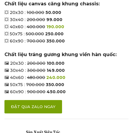
Chất liệu canvas căng khung chassis:
💥 20x30 :
100.000
50.000
💥 30x40 :
200.000
99.000
💥 40x60 :
400.000
190.000
💥 50x75 :
500.000
250.000
💥 60x90 :
700.000
350.000
Chất liệu tráng gương khung viền hàn quốc:
🖼 20x30 :
200.000
100.000
🖼 30x40 :
300.000
149.000
🖼 40x60 :
480.000
240.000
🖼 50x75 :
700.000
350.000
🖼 60x90 :
900.000
450.000
ĐẶT QUA ZALO NGAY
Sản Xuất Siêu Tốc