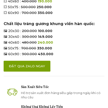
💥 40x60 :
400.000
190.000
💥 50x75 :
500.000
250.000
💥 60x90 :
700.000
350.000
Chất liệu tráng gương khung viền hàn quốc:
🖼 20x30 :
200.000
100.000
🖼 30x40 :
300.000
149.000
🖼 40x60 :
480.000
240.000
🖼 50x75 :
700.000
350.000
🖼 60x90 :
900.000
450.000
ĐẶT QUA ZALO NGAY
Sản Xuất Siêu Tốc
Hổ trợ sản xuất đơn hàng siêu gấp trong ngày khi có
nhu cầu
Không Ưng Không Lấy Tiền