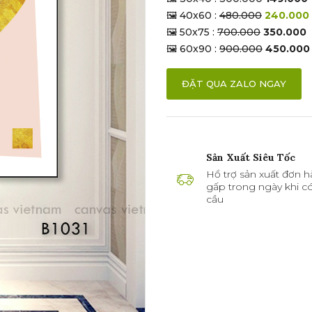
🖼 40x60 :
480.000
240.000
🖼 50x75 :
700.000
350.000
🖼 60x90 :
900.000
450.000
ĐẶT QUA ZALO NGAY
Sản Xuất Siêu Tốc
Hổ trợ sản xuất đơn h
gấp trong ngày khi c
cầu