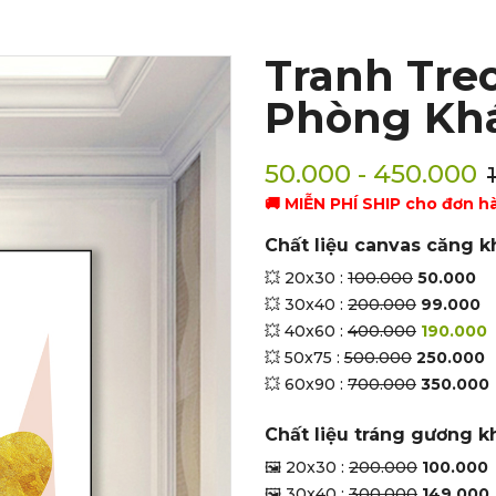
Tranh Tre
Phòng Kh
50.000 - 450.000
🚚 MIỄN PHÍ SHIP cho đơn h
Chất liệu canvas căng k
💥 20x30 :
100.000
50.000
💥 30x40 :
200.000
99.000
💥 40x60 :
400.000
190.000
💥 50x75 :
500.000
250.000
💥 60x90 :
700.000
350.000
Chất liệu tráng gương k
🖼 20x30 :
200.000
100.000
🖼 30x40 :
300.000
149.000