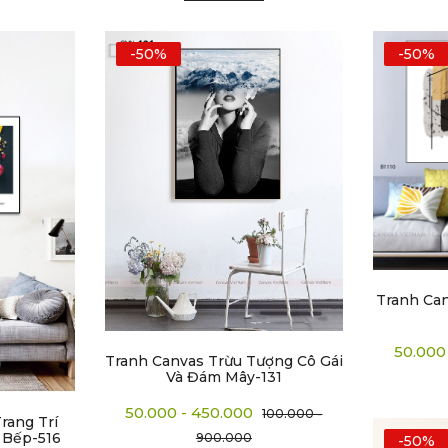
-50%
-50%
Tranh Ca
50.000
Tranh Canvas Trừu Tượng Cô Gái
Và Đám Mây-131
50.000 - 450.000
100.000 -
rang Trí
 Bếp-516
900.000
-50%