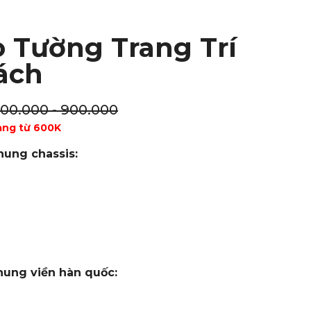
o Tường Trang Trí
ách
100.000 - 900.000
àng từ 600K
hung chassis:
hung viền hàn quốc: