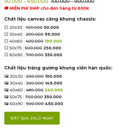
50.000 - 450.000
100.000 - 900.000
🚚 MIỄN PHÍ SHIP cho đơn hàng từ 600K
Chất liệu canvas căng khung chassis:
💥 20x30 :
100.000
50.000
💥 30x40 :
200.000
99.000
💥 40x60 :
400.000
190.000
💥 50x75 :
500.000
250.000
💥 60x90 :
700.000
350.000
Chất liệu tráng gương khung viền hàn quốc:
🖼 20x30 :
200.000
100.000
🖼 30x40 :
300.000
149.000
🖼 40x60 :
480.000
240.000
🖼 50x75 :
700.000
350.000
🖼 60x90 :
900.000
450.000
ĐẶT QUA ZALO NGAY