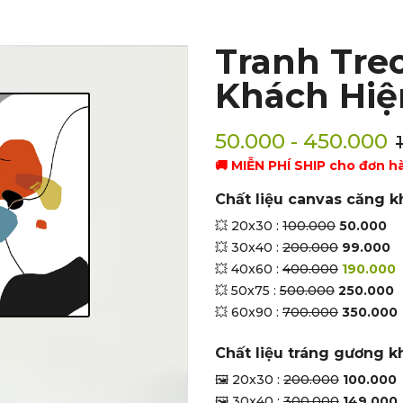
Tranh Tre
Khách Hiệ
50.000 - 450.000
🚚 MIỄN PHÍ SHIP cho đơn h
Chất liệu canvas căng k
💥 20x30 :
100.000
50.000
💥 30x40 :
200.000
99.000
💥 40x60 :
400.000
190.000
💥 50x75 :
500.000
250.000
💥 60x90 :
700.000
350.000
Chất liệu tráng gương k
🖼 20x30 :
200.000
100.000
🖼 30x40 :
300.000
149.000