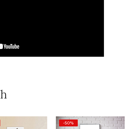
ch
-50%