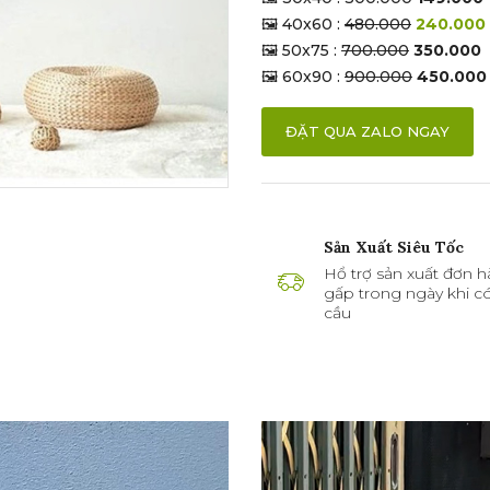
🖼 40x60 :
480.000
240.000
🖼 50x75 :
700.000
350.000
🖼 60x90 :
900.000
450.000
ĐẶT QUA ZALO NGAY
Sản Xuất Siêu Tốc
Hổ trợ sản xuất đơn h
gấp trong ngày khi c
cầu