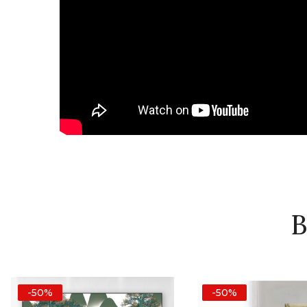
B
-50%
-50%