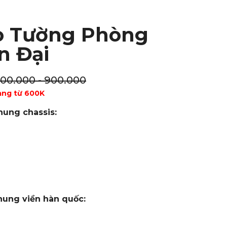
o Tường Phòng
n Đại
100.000 - 900.000
àng từ 600K
hung chassis:
hung viền hàn quốc: