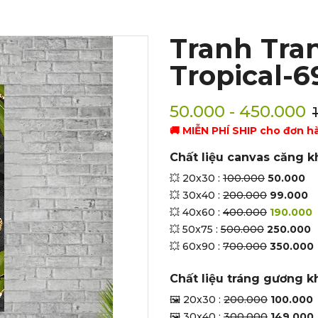
Tranh Tran
Tropical-6
50.000 - 450.000
🚚 MIỄN PHÍ SHIP cho đơn h
Chất liệu canvas căng k
💥 20x30 :
100.000
50.000
💥 30x40 :
200.000
99.000
💥 40x60 :
400.000
190.000
💥 50x75 :
500.000
250.000
💥 60x90 :
700.000
350.000
Chất liệu tráng gương k
🖼 20x30 :
200.000
100.000
🖼 30x40 :
300.000
149.000