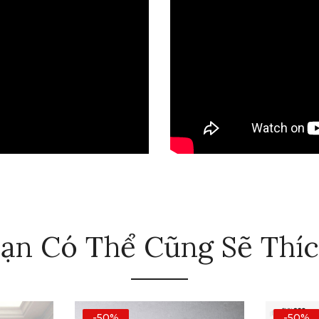
ạn Có Thể Cũng Sẽ Thí
-50%
-50%