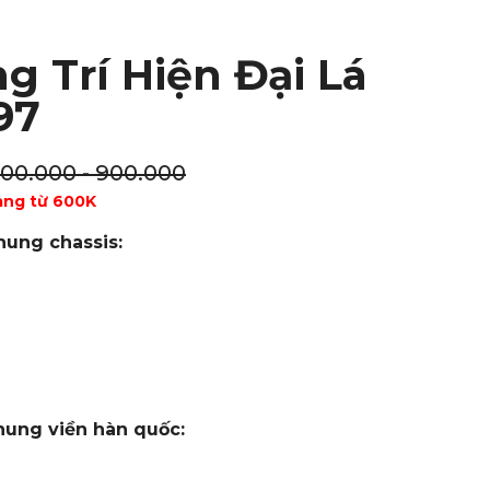
g Trí Hiện Đại Lá
97
100.000 - 900.000
àng từ 600K
hung chassis:
hung viền hàn quốc: