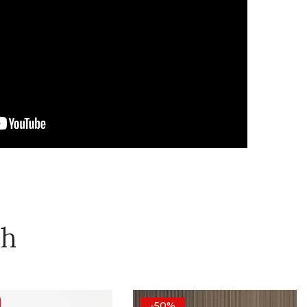
ch
-50%