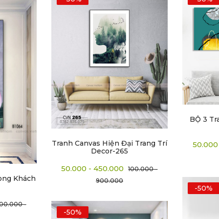
BỘ 3 Tr
Tranh Canvas Hiện Đại Trang Trí
50.000
Decor-265
50.000 - 450.000
100.000 -
òng Khách
900.000
-50%
100.000 -
-50%