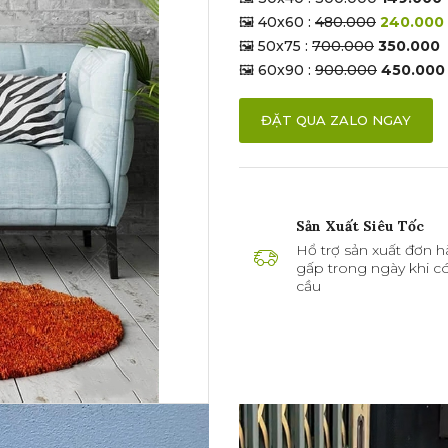
🖼 40x60 :
480.000
240.000
🖼 50x75 :
700.000
350.000
🖼 60x90 :
900.000
450.000
ĐẶT QUA ZALO NGAY
Sản Xuất Siêu Tốc
Hổ trợ sản xuất đơn h
gấp trong ngày khi c
cầu