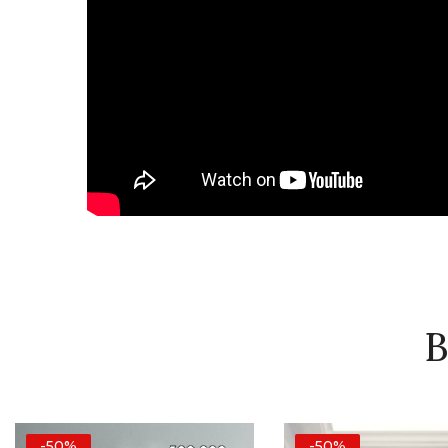
B
-50%
-50%