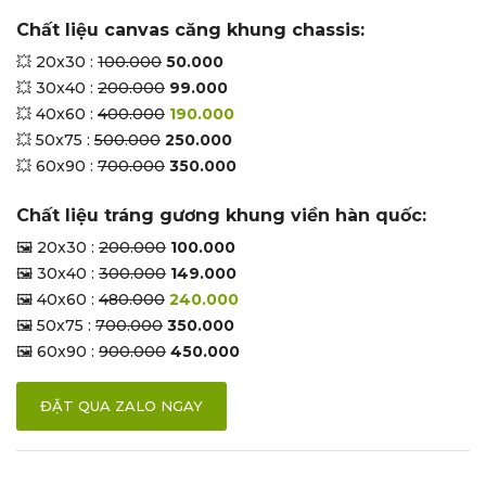
Chất liệu canvas căng khung chassis:
💥 20x30 :
100.000
50.000
💥 30x40 :
200.000
99.000
💥 40x60 :
400.000
190.000
💥 50x75 :
500.000
250.000
💥 60x90 :
700.000
350.000
Chất liệu tráng gương khung viền hàn quốc:
🖼 20x30 :
200.000
100.000
🖼 30x40 :
300.000
149.000
🖼 40x60 :
480.000
240.000
🖼 50x75 :
700.000
350.000
🖼 60x90 :
900.000
450.000
ĐẶT QUA ZALO NGAY