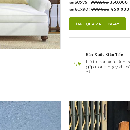
🖼 50x75 :
700.000
350.000
🖼 60x90 :
900.000
450.000
ĐẶT QUA ZALO NGAY
Sản Xuất Siêu Tốc
Hổ trợ sản xuất đơn h
gấp trong ngày khi c
cầu