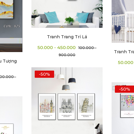
Tranh Trang Trí Lá
50.000 - 450.000
100.000 -
Tranh Tr
900.000
ừu Tượng
50.000
-50%
100.000 -
-50%