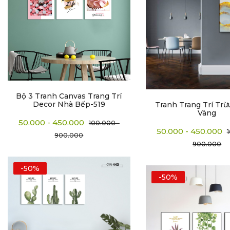
Bộ 3 Tranh Canvas Trang Trí
Decor Nhà Bếp-519
Tranh Trang Trí Tr
Vàng
50.000 - 450.000
100.000 -
50.000 - 450.000
900.000
900.000
-50%
-50%