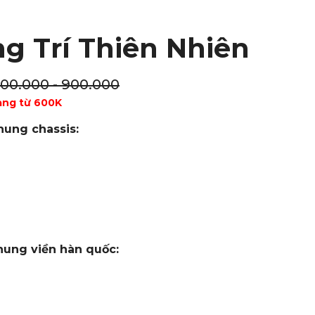
g Trí Thiên Nhiên
100.000 - 900.000
àng từ 600K
hung chassis:
hung viền hàn quốc: