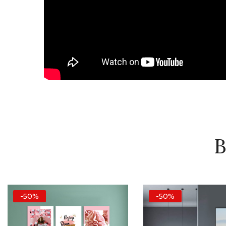
B
-50%
-50%