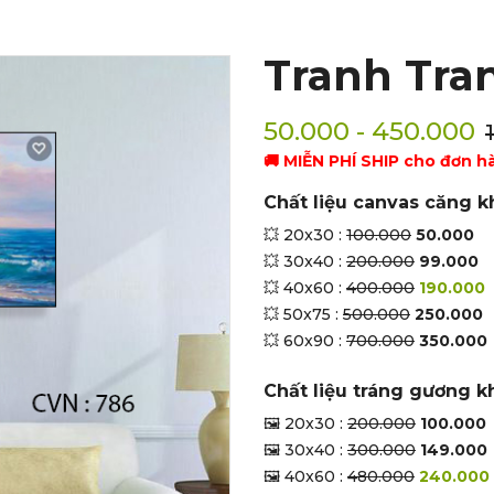
Tranh Tran
50.000 - 450.000
🚚 MIỄN PHÍ SHIP cho đơn h
Chất liệu canvas căng k
💥 20x30 :
100.000
50.000
💥 30x40 :
200.000
99.000
💥 40x60 :
400.000
190.000
💥 50x75 :
500.000
250.000
💥 60x90 :
700.000
350.000
Chất liệu tráng gương k
🖼 20x30 :
200.000
100.000
🖼 30x40 :
300.000
149.000
🖼 40x60 :
480.000
240.000