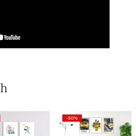
ch
-50%