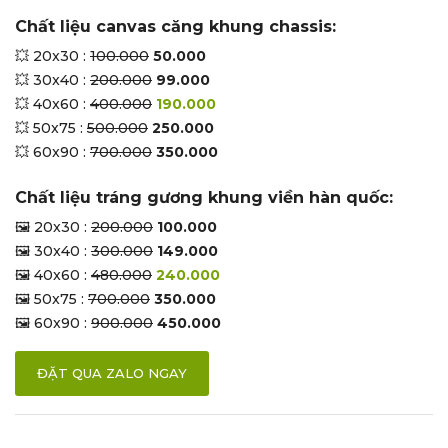
Chất liệu canvas căng khung chassis:
💥 20x30 :
100.000
50.000
💥 30x40 :
200.000
99.000
💥 40x60 :
400.000
190.000
💥 50x75 :
500.000
250.000
💥 60x90 :
700.000
350.000
Chất liệu tráng gương khung viền hàn quốc:
🖼 20x30 :
200.000
100.000
🖼 30x40 :
300.000
149.000
🖼 40x60 :
480.000
240.000
🖼 50x75 :
700.000
350.000
🖼 60x90 :
900.000
450.000
ĐẶT QUA ZALO NGAY