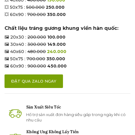
💥 50x75 :
500.000
250.000
💥 60x90 :
700.000
350.000
Chất liệu tráng gương khung viền hàn quốc:
🖼 20x30 :
200.000
100.000
🖼 30x40 :
300.000
149.000
🖼 40x60 :
480.000
240.000
🖼 50x75 :
700.000
350.000
🖼 60x90 :
900.000
450.000
ĐẶT QUA ZALO NGAY
Sản Xuất Siêu Tốc
Hổ trợ sản xuất đơn hàng siêu gấp trong ngày khi có
nhu cầu
Không Ưng Không Lấy Tiền