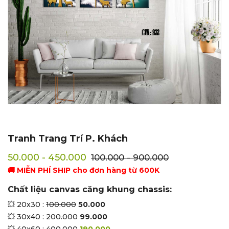
Tranh Trang Trí P. Khách
50.000 - 450.000
100.000 - 900.000
🚚 MIỄN PHÍ SHIP cho đơn hàng từ 600K
Chất liệu canvas căng khung chassis:
💥 20x30 :
100.000
50.000
💥 30x40 :
200.000
99.000
💥 40x60 :
400.000
190.000