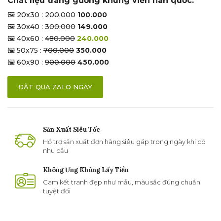
Chất liệu tráng gương khung viền hàn quốc:
🖼 20x30 :
200.000
100.000
🖼 30x40 :
300.000
149.000
🖼 40x60 :
480.000
240.000
🖼 50x75 :
700.000
350.000
🖼 60x90 :
900.000
450.000
ĐẶT QUA ZALO NGAY
Sản Xuất Siêu Tốc
Hổ trợ sản xuất đơn hàng siêu gấp trong ngày khi có
nhu cầu
Không Ưng Không Lấy Tiền
Cam kết tranh đẹp như mẫu, màu sắc đúng chuẩn
tuyệt đối