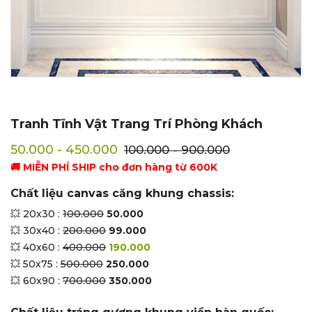
Tranh Tĩnh Vật Trang Trí Phòng Khách
50.000 - 450.000
100.000 - 900.000
🚚 MIỄN PHÍ SHIP cho đơn hàng từ 600K
Chất liệu canvas căng khung chassis:
💥 20x30 :
100.000
50.000
💥 30x40 :
200.000
99.000
💥 40x60 :
400.000
190.000
💥 50x75 :
500.000
250.000
💥 60x90 :
700.000
350.000