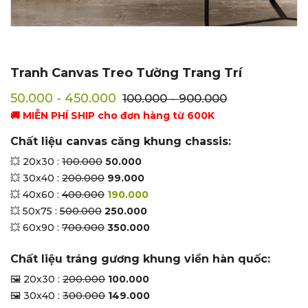
Tranh Canvas Treo Tường Trang Trí
50.000 - 450.000
100.000 - 900.000
🚚 MIỄN PHÍ SHIP cho đơn hàng từ 600K
Chất liệu canvas căng khung chassis:
💥 20x30 :
100.000
50.000
💥 30x40 :
200.000
99.000
💥 40x60 :
400.000
190.000
💥 50x75 :
500.000
250.000
💥 60x90 :
700.000
350.000
Chất liệu tráng gương khung viền hàn quốc:
🖼 20x30 :
200.000
100.000
🖼 30x40 :
300.000
149.000