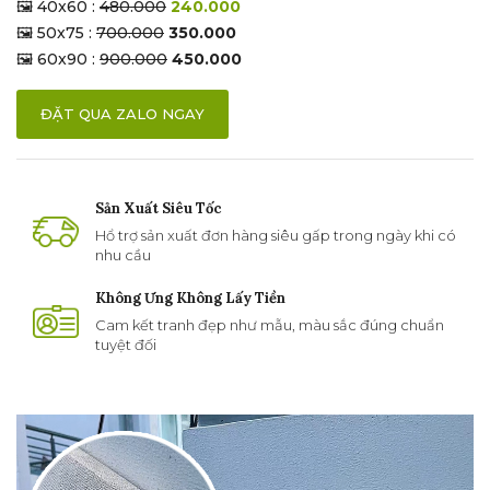
🖼 40x60 :
480.000
240.000
🖼 50x75 :
700.000
350.000
🖼 60x90 :
900.000
450.000
ĐẶT QUA ZALO NGAY
Sản Xuất Siêu Tốc
Hổ trợ sản xuất đơn hàng siêu gấp trong ngày khi có
nhu cầu
Không Ưng Không Lấy Tiền
Cam kết tranh đẹp như mẫu, màu sắc đúng chuẩn
tuyệt đối