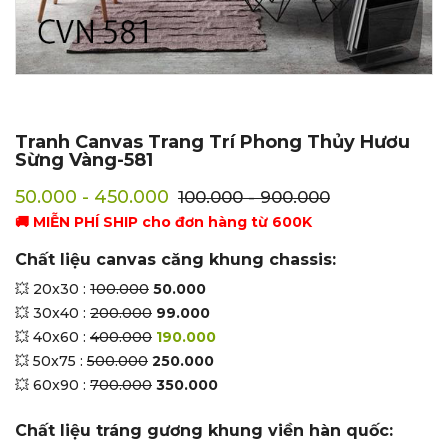
Tranh Canvas Trang Trí Phong Thủy Hươu
Sừng Vàng-581
50.000 - 450.000
100.000 - 900.000
🚚 MIỄN PHÍ SHIP cho đơn hàng từ 600K
Chất liệu canvas căng khung chassis:
💥 20x30 :
100.000
50.000
💥 30x40 :
200.000
99.000
💥 40x60 :
400.000
190.000
💥 50x75 :
500.000
250.000
💥 60x90 :
700.000
350.000
Chất liệu tráng gương khung viền hàn quốc: