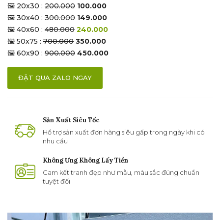
🖼 20x30 :
200.000
100.000
🖼 30x40 :
300.000
149.000
🖼 40x60 :
480.000
240.000
🖼 50x75 :
700.000
350.000
🖼 60x90 :
900.000
450.000
ĐẶT QUA ZALO NGAY
Sản Xuất Siêu Tốc
Hổ trợ sản xuất đơn hàng siêu gấp trong ngày khi có
nhu cầu
Không Ưng Không Lấy Tiền
Cam kết tranh đẹp như mẫu, màu sắc đúng chuẩn
tuyệt đối