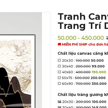
Tranh Can
Trang Trí 
50.000 - 450.000
🚚 MIỄN PHÍ SHIP cho đơn h
Chất liệu canvas căng k
💥 20x30 :
100.000
50.000
💥 30x40 :
200.000
99.000
💥 40x60 :
400.000
190.000
💥 50x75 :
500.000
250.000
💥 60x90 :
700.000
350.000
Chất liệu tráng gương k
🖼 20x30 :
200.000
100.000
🖼 30x40 :
300.000
149.000