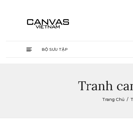
BỘ SƯU TẬP
Tranh can
Trang Chủ
T