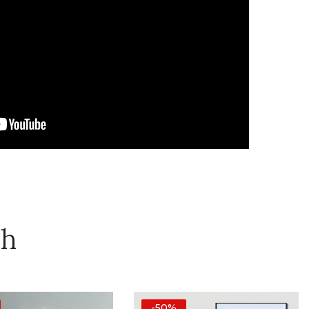
ch
-50%