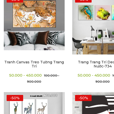
Tranh Canvas Treo Tường Trang
Trang Trang Trí De
Trí
Nước-734
50.000 - 450.000
50.000 - 450.000
100.000 -
900.000
900.000
-50%
-50%