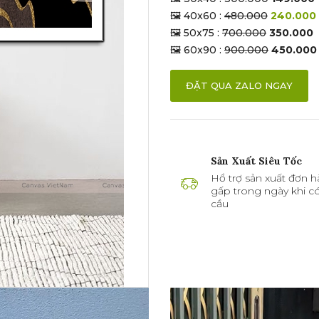
🖼 40x60 :
480.000
240.000
🖼 50x75 :
700.000
350.000
🖼 60x90 :
900.000
450.000
ĐẶT QUA ZALO NGAY
Sản Xuất Siêu Tốc
Hổ trợ sản xuất đơn h
gấp trong ngày khi c
cầu