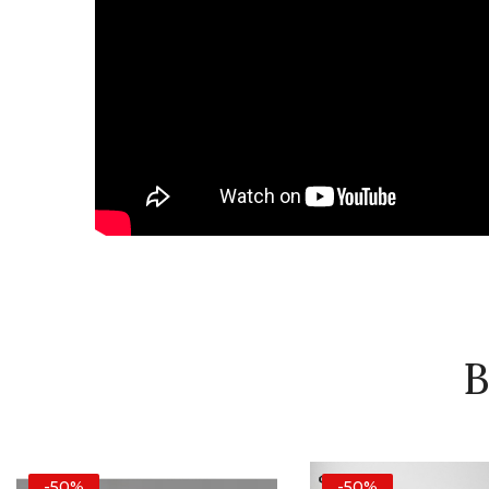
B
-50%
-50%