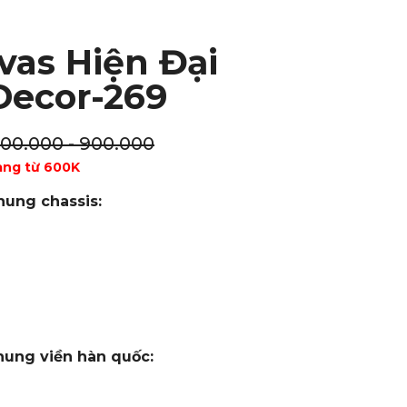
vas Hiện Đại
Decor-269
100.000 - 900.000
àng từ 600K
hung chassis:
hung viền hàn quốc: