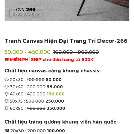
Tranh Canvas Hiện Đại Trang Trí Decor-266
50.000 - 450.000
100.000 - 900.000
🚚 MIỄN PHÍ SHIP cho đơn hàng từ 600K
Chất liệu canvas căng khung chassis:
💥 20x30 :
100.000
50.000
💥 30x40 :
200.000
99.000
💥 40x60 :
400.000
190.000
💥 50x75 :
500.000
250.000
💥 60x90 :
700.000
350.000
Chất liệu tráng gương khung viền hàn quốc:
🖼 20x30 :
200.000
100.000