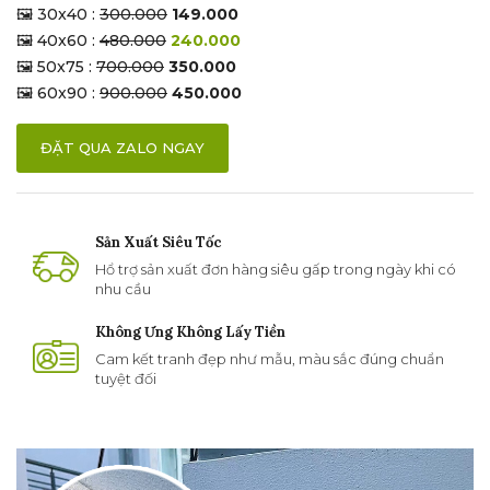
🖼 30x40 :
300.000
149.000
🖼 40x60 :
480.000
240.000
🖼 50x75 :
700.000
350.000
🖼 60x90 :
900.000
450.000
ĐẶT QUA ZALO NGAY
Sản Xuất Siêu Tốc
Hổ trợ sản xuất đơn hàng siêu gấp trong ngày khi có
nhu cầu
Không Ưng Không Lấy Tiền
Cam kết tranh đẹp như mẫu, màu sắc đúng chuẩn
tuyệt đối