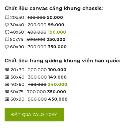
Chất liệu canvas căng khung chassis:
💥 20x30 :
100.000
50.000
💥 30x40 :
200.000
99.000
💥 40x60 :
400.000
190.000
💥 50x75 :
500.000
250.000
💥 60x90 :
700.000
350.000
Chất liệu tráng gương khung viền hàn quốc:
🖼 20x30 :
200.000
100.000
🖼 30x40 :
300.000
149.000
🖼 40x60 :
480.000
240.000
🖼 50x75 :
700.000
350.000
🖼 60x90 :
900.000
450.000
ĐẶT QUA ZALO NGAY