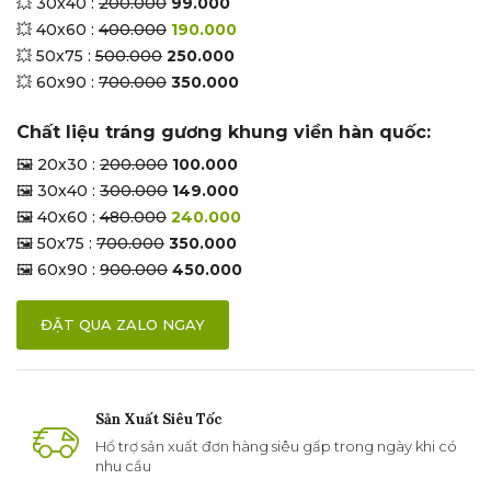
💥 30x40 :
200.000
99.000
💥 40x60 :
400.000
190.000
💥 50x75 :
500.000
250.000
💥 60x90 :
700.000
350.000
Chất liệu tráng gương khung viền hàn quốc:
🖼 20x30 :
200.000
100.000
🖼 30x40 :
300.000
149.000
🖼 40x60 :
480.000
240.000
🖼 50x75 :
700.000
350.000
🖼 60x90 :
900.000
450.000
ĐẶT QUA ZALO NGAY
Sản Xuất Siêu Tốc
Hổ trợ sản xuất đơn hàng siêu gấp trong ngày khi có
nhu cầu