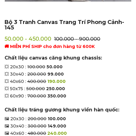
Bộ 3 Tranh Canvas Trang Trí Phong Cảnh-
145
50.000 - 450.000
100.000 - 900.000
🚚 MIỄN PHÍ SHIP cho đơn hàng từ 600K
Chất liệu canvas căng khung chassis:
💥 20x30 :
100.000
50.000
💥 30x40 :
200.000
99.000
💥 40x60 :
400.000
190.000
💥 50x75 :
500.000
250.000
💥 60x90 :
700.000
350.000
Chất liệu tráng gương khung viền hàn quốc:
🖼 20x30 :
200.000
100.000
🖼 30x40 :
300.000
149.000
🖼 40x60 :
480.000
240.000