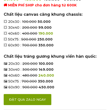
🚚 MIỄN PHÍ SHIP cho đơn hàng từ 600K
Chất liệu canvas căng khung chassis:
💥 20x30 :
100.000
50.000
💥 30x40 :
200.000
99.000
💥 40x60 :
400.000
190.000
💥 50x75 :
500.000
250.000
💥 60x90 :
700.000
350.000
Chất liệu tráng gương khung viền hàn quốc:
🖼 20x30 :
200.000
100.000
🖼 30x40 :
300.000
149.000
🖼 40x60 :
480.000
240.000
🖼 50x75 :
700.000
350.000
🖼 60x90 :
900.000
450.000
ĐẶT QUA ZALO NGAY